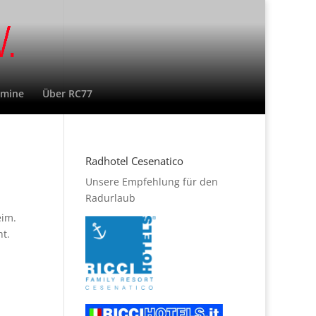
rmine
Über RC77
Radhotel Cesenatico
Unsere Empfehlung für den
Radurlaub
eim.
cht.