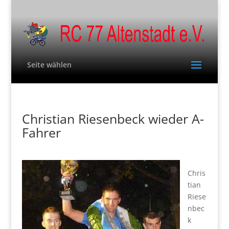
Seite wählen
Christian Riesenbeck wieder A-
Fahrer
Chris
tian
Riese
nbec
k